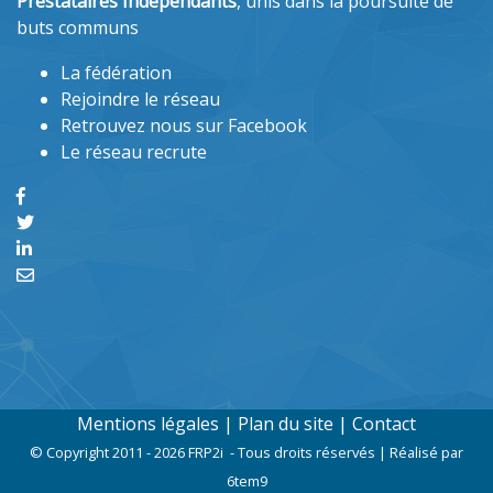
Prestataires Indépendants
, unis dans la poursuite de
buts communs
La fédération
Rejoindre le réseau
Retrouvez nous sur Facebook
Le réseau recrute
Mentions légales
|
Plan du site
|
Contact
© Copyright 2011 - 2026 FRP2i - Tous droits réservés | Réalisé par