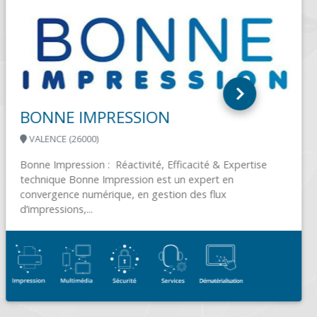
CLICZEN
VILLEFRANCHE SUR SAÔNE (69400)
clicZen® propose de nombreuses prestations de
services informatiques, sur site ou dans ses locaux, pour
accompagner ses clients au quotidien dans...