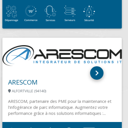
E2MI SARL
CREON LA SAUVE (33670)
Implantée au coeur de l'entre deux mers depuis 2005,
E2MI vous accueille dans ses deux boutiques : > 180
route de...