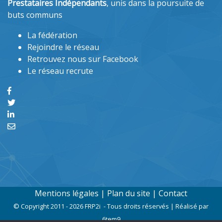
Prestataires Indépendants
, unis dans la poursuite de
buts communs
La fédération
Rejoindre le réseau
Retrouvez nous sur Facebook
Le réseau recrute
Mentions légales
|
Plan du site
|
Contact
© Copyright 2011 - 2026 FRP2i - Tous droits réservés | Réalisé par
6tem9