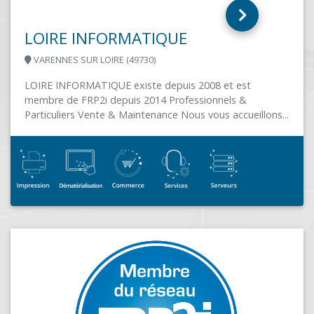
ns...
PGI
OLORON SAINTE MARIE (64400)