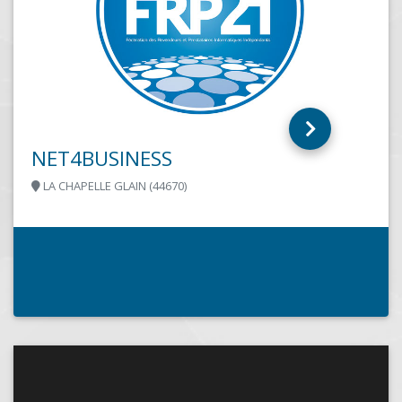
AID – Assistance informatique à
domicile
COURTISOLS (51460)
2 Techniciens à votre service du lundi au samedi
Dépannage Conseils Installation des outils
informatiques. Vente de matériel , solutions
numériques...