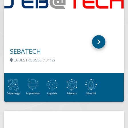
PIXEL SOLUTIONS NETWORK
(EXCELIUM INFORMATIQUE)
MARSEILLE (13011)
PIXEL SOLUTIONS NETWORK est un fournisseur nouvelle
génération de solutions de communication dédié aux