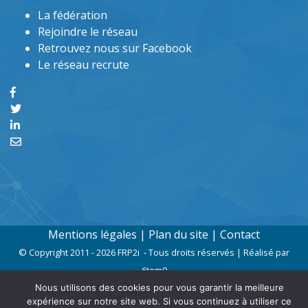
La fédération
Rejoindre le réseau
Retrouvez nous sur Facebook
Le réseau recrute
Mentions légales
|
Plan du site
|
Contact
© Copyright 2011 - 2026 FRP2i - Tous droits réservés | Réalisé par
6tem9
Nous utilisons des cookies pour vous garantir la meilleure
expérience sur notre site web. Si vous continuez à utiliser ce