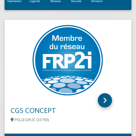
CERBERE INFORMATIQUE
CHANTILLY (60500)
Cerbère Informatique est le spécialiste de l'infogérance
tout-compris pour les TPE et PME. Grâce à un système
de prédiction de pannes...