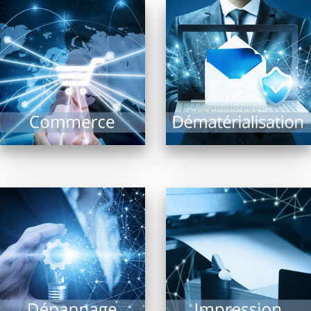
Un équipement
La dématérialisation de
fonctionnel est la
documents présente de
garantie d’un
nombreux avantages
commerce optimisé : Il
et intérêts : Recherche
comprend l’ensemble
documentaire rapide,
des systèmes
archivage, limitation...
d’encaissement,...
EN SAVOIR PLUS
EN SAVOIR PLUS
Impression de
documents, photos,
Malgré les évolutions
plans grands formats,
technologiques, le
l’imprimante est
risque de panne ne
indissociable d’un
peut être exclu. Il est
système informatique.
alors précieux...
De nombreuses
technologies...
EN SAVOIR PLUS