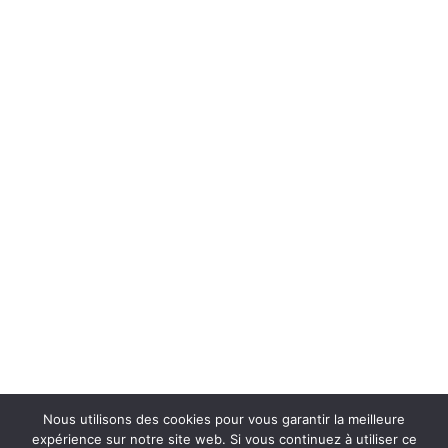
Mentions légales
|
Plan du site
|
Contact
© Copyright 2011 - 2026 FRP2i - Tous droits réservés | Réalisé par
6tem9
Nous utilisons des cookies pour vous garantir la meilleure
expérience sur notre site web. Si vous continuez à utiliser ce