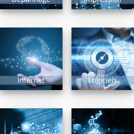
EN SAVOIR PLUS
Navigateurs, moteurs
Trouver « LE » logiciel
de recherche, matériel
répondant à un besoin
de connexion… Internet
précis est une tâche
est un vaste univers ou
complexe tant il...
matériels et logiciels...
EN SAVOIR PLUS
EN SAVOIR PLUS
Pour la diffusion de
En confiant aux
contenus multimédia,
revendeurs membres
affichage dynamique
de FRP2i le
intérieur ou extérieur,
déploiement,