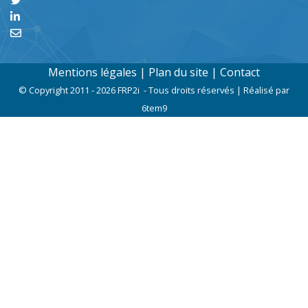
FRP2i est un groupement national de Revendeurs et
Prestataires Indépendants
, unis dans la poursuite de
buts communs
La fédération
Rejoindre le réseau
Retrouvez nous sur Facebook
Le réseau recrute