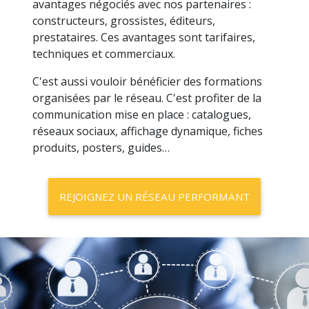
la volonté d'échanger, par le souhait de se
grouper sur le principe de l'adage « l'union fait
la force », avec le souhait d'acquérir de
nouvelles compétences, tous ces revendeurs
forment le plus grand réseau français de
professionnels des métiers du numérique :
Téléphonie
Services
Fournitures de solutions matérielles
Solutions logicielles
Développement…
Tous les métiers du numérique sont
représentés et répartis sur l'ensemble des
territoires français.
Rejoindre le réseau FRP2i, c'est profiter des
avantages négociés avec nos partenaires :
constructeurs, grossistes, éditeurs,