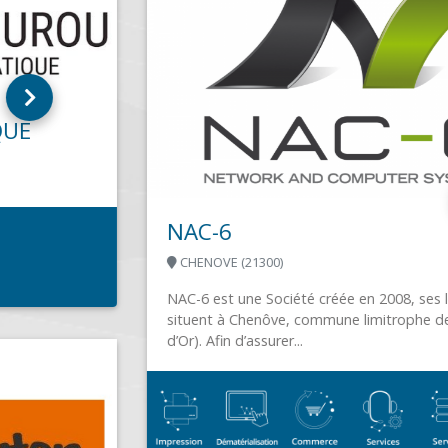
NAC-6
CHENOVE (21300)
NAC-6 est une Société créée en 2008, ses locaux se
situent à Chenôve, commune limitrophe de Dijon (Côte
d’Or). Afin d’assurer...