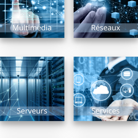
bornes interactives,
l’administration et la
vidéo projection,
supervision de
écrans...
systèmes réseaux,...
EN SAVOIR PLUS
EN SAVOIR PLUS
Sauvegarde, Sécurité,
Solutions Cloud,
Collectivités, TPE, PME,
Infogérance,
ou de taille plus
Assistance, PRA, Saas,
conséquente, le(s)
réponses aux appels
serveur(s) reste(nt)
au secours…
dans tous les cas le...
l’informatique n’est
plus...
EN SAVOIR PLUS
EN SAVOIR PLUS