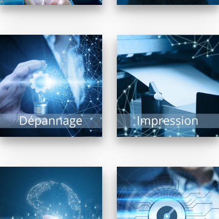
Impression de
documents, photos,
Malgré les évolutions
plans grands formats,
technologiques, le
l’imprimante est
risque de panne ne
indissociable d’un
peut être exclu. Il est
système informatique.
alors précieux...
De nombreuses
technologies...
EN SAVOIR PLUS
EN SAVOIR PLUS
Navigateurs, moteurs
Trouver « LE » logiciel
de recherche, matériel
répondant à un besoin
de connexion… Internet
précis est une tâche
est un vaste univers ou