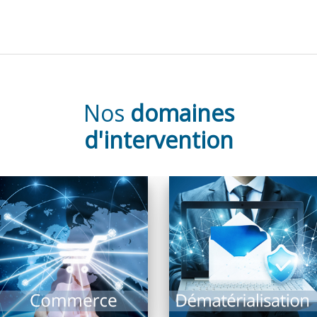
Nos
domaines
d'intervention
Un équipement
La dématérialisation de
fonctionnel est la
documents présente de
garantie d’un
nombreux avantages
commerce optimisé : Il
et intérêts : Recherche
comprend l’ensemble
documentaire rapide,
des systèmes
archivage, limitation...
d’encaissement,...
EN SAVOIR PLUS
EN SAVOIR PLUS