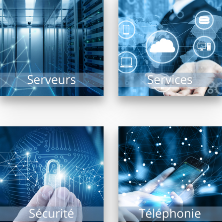
Solutions Cloud,
Collectivités, TPE, PME,
Infogérance,
ou de taille plus
Assistance, PRA, Saas,
conséquente, le(s)
réponses aux appels
serveur(s) reste(nt)
au secours…
dans tous les cas le...
l’informatique n’est
plus...
EN SAVOIR PLUS
EN SAVOIR PLUS
Etudier la fiabilité du
La téléphonie est en
système d’informations
révolution depuis
d’une entreprise,
quelques années et les
assurer sa sécurité
améliorations
d’accès sont les
majeures sont à venir
missions des...
!...
EN SAVOIR PLUS
EN SAVOIR PLUS