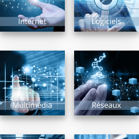
complexe tant il...
matériels et logiciels...
EN SAVOIR PLUS
EN SAVOIR PLUS
Pour la diffusion de
En confiant aux
contenus multimédia,
revendeurs membres
affichage dynamique
de FRP2i le
intérieur ou extérieur,
déploiement,
bornes interactives,
l’administration et la
vidéo projection,
supervision de
écrans...
systèmes réseaux,...
EN SAVOIR PLUS
EN SAVOIR PLUS
Sauvegarde, Sécurité,