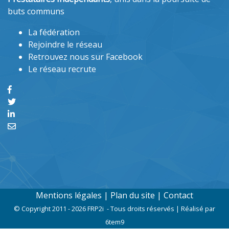
buts communs
La fédération
Rejoindre le réseau
Retrouvez nous sur Facebook
Le réseau recrute
Mentions légales
|
Plan du site
|
Contact
© Copyright 2011 - 2026 FRP2i - Tous droits réservés | Réalisé par
6tem9