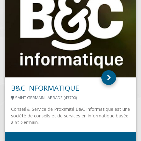
GRESY SUR AIX (73100)
Implantée à proximité d'Aix-les-Bains, A2M Solutions
Techniques vous accompagne dans vos projets
informatiques, réseaux, maintenance, sécurité,
installation et configuration de logiciels...