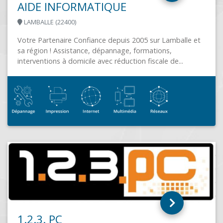
D.E.F.I. (DEFI)
PARIS (75011)
e et