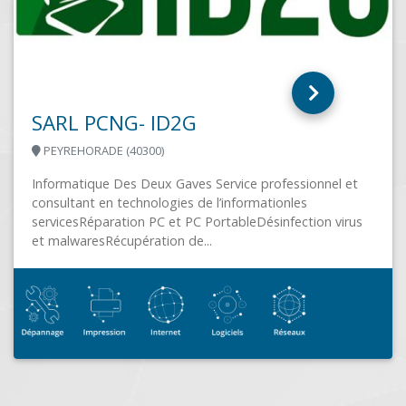
et
ABAKUP
rus
BAULE (45130)
Réparation-maintenance en magasin et à domicile
Vente de matériel neuf et occasion