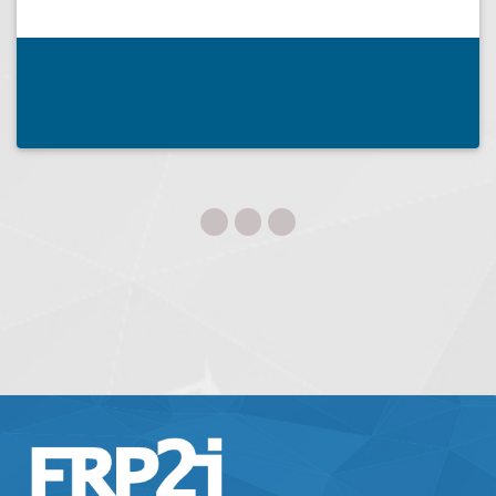
ADVENSYS
POMPEY (54340)
Spécialiste de la transformation numérique, nous
accompagnons les entreprises dans leurs
développements informatiques sur tout type de projet.
A titre d'exemple...