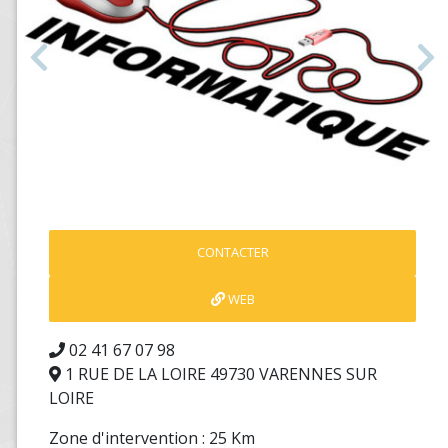
Précédent
S
CONTACTER
WEB
02 41 67 07 98
1 RUE DE LA LOIRE 49730 VARENNES SUR
LOIRE
Zone d'intervention : 25 Km