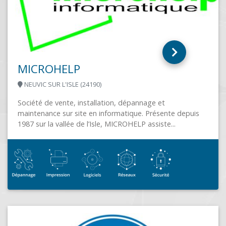
SARL PCNG- ID2G
PEYREHORADE (40300)
Informatique Des Deux Gaves Service professionnel et
consultant en technologies de l’informationles
servicesRéparation PC et PC PortableDésinfection virus
et malwaresRécupération de...