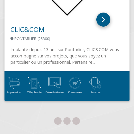
Microsoft Office, Mailstore, Acronis, ebp· Serveurs,
Systèmes POS,...