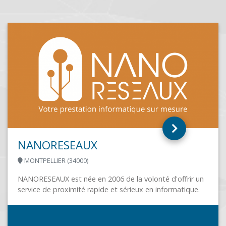
ALPES MICRO
LE GRAND-LEMPS (38690)
r un
ue.
Société de services et de produits informatiques au
des professionnels· Services Cloud, Hébergement·
Microsoft Office, Mailstore, Acronis, ebp· Serveurs,
Systèmes POS,...