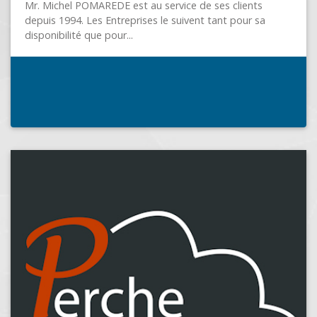
ADM INFORMATIQUE
MONDOUBLEAU (41170)
ADM INFORMATIQUE : Le service de proximité . Ven
de matériel neuf et "seconde vie" . Contrats de
Maintenance . Contrats...