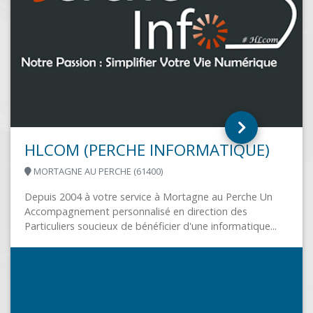
)
TMLS INFORMATIQUE
Un
VILLENEUVE D'ASCQ (59650)
...
Parce qu'un professionnel doit consacrer son son t
à son métier, TMLS informatique propose aux TPE 
PME de leur simplifier...