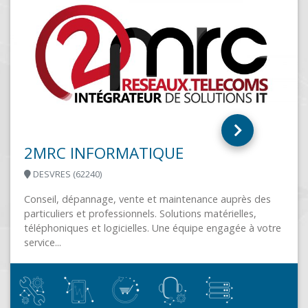
ASSISTANCE PC 62
MAROEUIL (62161)
Assistance PC 62 fournit des services d’infogérance aux
TPE / PME / Communes / Professions libérales en leur
apportant une expertise...