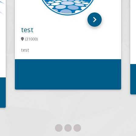
TIQUE
REMIREMONT
 sur le secteur des
 2005. Notre équipe de 7
 et vous accompagne...
T-MICE
SAINT JEAN DE MAURIENNE (73300
T.MICE est le spécialiste inform
région depuis 2004, pour les part
professionnels.toutes solutions
communicantes et prestations
informatiquestélémaintenance..