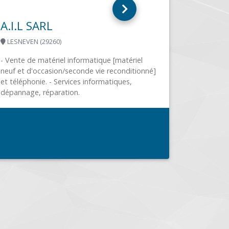
MSDIS
NIMES (30000)
MSDIS est spécialisée en dépannage et a
prestations informatiques sur Nîmes et s
environs. Avec plus de 15 ans d’expérienc
dans...
)
atique de votre
iculiers et les
.