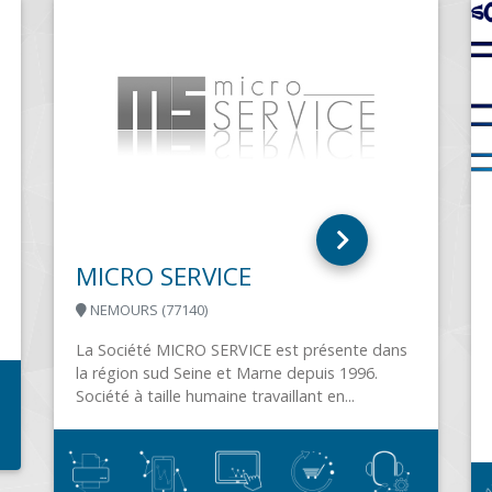
BELLEME INFORMATIQUE
BELLEME (61130)
s
Bellême Informatique propose la vente, la
s 2002.
réparation et la maintenance de tous les
tique
matériels informatiques. Notre force réside
dans l'accompagnement personnalisé...