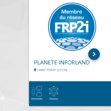
AID
MONCRABEAU (47600)
caire dans le
Votre atelier informatique au service de
formatique,
professionnels et des particuliers depui
vos
Vente et réparation de matériel informa
érielCréation
toutes marques, consommables,...