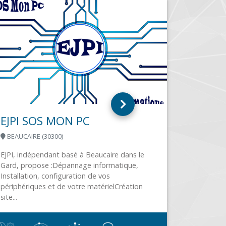
FACIL’ORDI
CERNAY (68700)
Pour les professionnels et les particuliers vente
de matériel informatique réparation,
dépannage, désinfection, nettoyage de
matériel informatique sur site, en atelier...