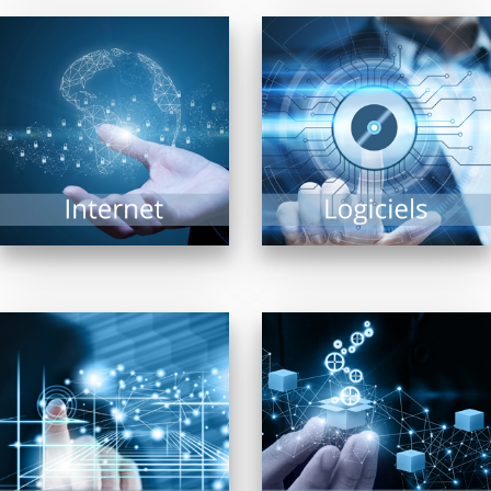
Navigateurs, moteurs
Trouver « LE » logiciel
de recherche, matériel
répondant à un besoin
de connexion… Internet
précis est une tâche
est un vaste univers ou
complexe tant il...
matériels et logiciels...
EN SAVOIR PLUS
EN SAVOIR PLUS
Pour la diffusion de
En confiant aux
contenus multimédia,
revendeurs membres
affichage dynamique
de FRP2i le
intérieur ou extérieur,
déploiement,
bornes interactives,
l’administration et la
vidéo projection,
supervision de
écrans...
systèmes réseaux,...