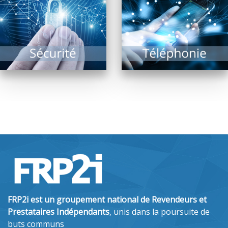
assurer sa sécurité
améliorations
d’accès sont les
majeures sont à venir
missions des...
!...
EN SAVOIR PLUS
EN SAVOIR PLUS
FRP2i est un groupement national de Revendeurs et
Prestataires Indépendants
, unis dans la poursuite de
buts communs