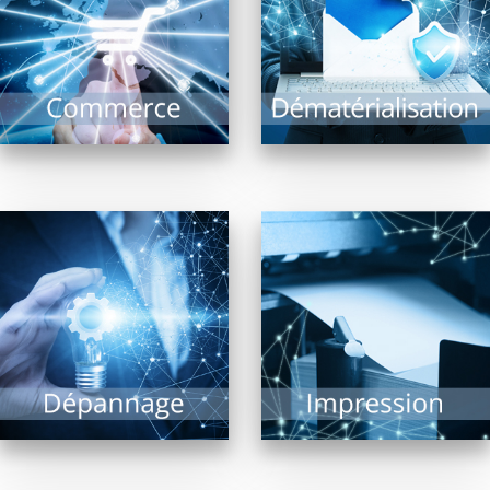
commerce optimisé : Il
et intérêts : Recherche
comprend l’ensemble
documentaire rapide,
des systèmes
archivage, limitation...
d’encaissement,...
EN SAVOIR PLUS
EN SAVOIR PLUS
Impression de
documents, photos,
Malgré les évolutions
plans grands formats,
technologiques, le
l’imprimante est
risque de panne ne
indissociable d’un
peut être exclu. Il est
système informatique.
alors précieux...
De nombreuses
technologies...
EN SAVOIR PLUS
EN SAVOIR PLUS