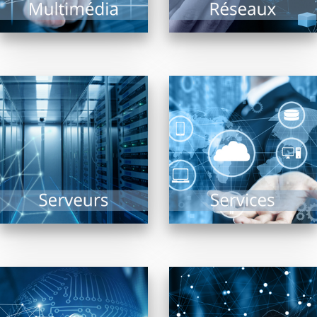
EN SAVOIR PLUS
EN SAVOIR PLUS
Sauvegarde, Sécurité,
Solutions Cloud,
Collectivités, TPE, PME,
Infogérance,
ou de taille plus
Assistance, PRA, Saas,
conséquente, le(s)
réponses aux appels
serveur(s) reste(nt)
au secours…
dans tous les cas le...
l’informatique n’est
plus...
EN SAVOIR PLUS
EN SAVOIR PLUS
Etudier la fiabilité du
La téléphonie est en
système d’informations
révolution depuis
d’une entreprise,
quelques années et les