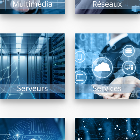
EN SAVOIR PLUS
EN SAVOIR PLUS
Sauvegarde, Sécurité,
Solutions Cloud,
Collectivités, TPE, PME,
Infogérance,
ou de taille plus
Assistance, PRA, Saas,
conséquente, le(s)
réponses aux appels
serveur(s) reste(nt)
au secours…
dans tous les cas le...
l’informatique n’est
plus...
EN SAVOIR PLUS
EN SAVOIR PLUS
Etudier la fiabilité du
La téléphonie est en
système d’informations
révolution depuis
d’une entreprise,
quelques années et les