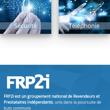
assurer sa sécurité
améliorations
d’accès sont les
majeures sont à venir
missions des...
!...
EN SAVOIR PLUS
EN SAVOIR PLUS
FRP2i est un groupement national de Revendeurs et
Prestataires Indépendants
, unis dans la poursuite de
buts communs