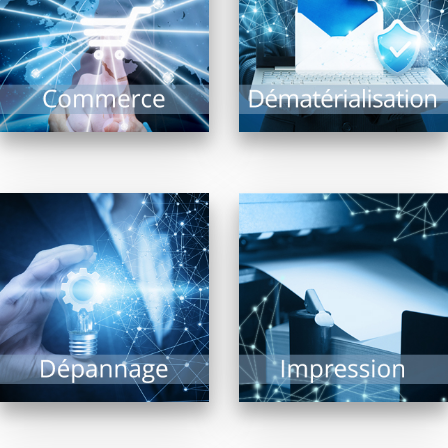
commerce optimisé : Il
et intérêts : Recherche
comprend l’ensemble
documentaire rapide,
des systèmes
archivage, limitation...
d’encaissement,...
EN SAVOIR PLUS
EN SAVOIR PLUS
Impression de
documents, photos,
Malgré les évolutions
plans grands formats,
technologiques, le
l’imprimante est
risque de panne ne
indissociable d’un
peut être exclu. Il est
système informatique.
alors précieux...
De nombreuses
technologies...
EN SAVOIR PLUS
EN SAVOIR PLUS