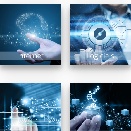
Navigateurs, moteurs
Trouver « LE » logiciel
de recherche, matériel
répondant à un besoin
de connexion… Internet
précis est une tâche
est un vaste univers ou
complexe tant il...
matériels et logiciels...
EN SAVOIR PLUS
EN SAVOIR PLUS
Pour la diffusion de
En confiant aux
contenus multimédia,
revendeurs membres
affichage dynamique
de FRP2i le
intérieur ou extérieur,
déploiement,
bornes interactives,
l’administration et la
vidéo projection,
supervision de
écrans...
systèmes réseaux,...