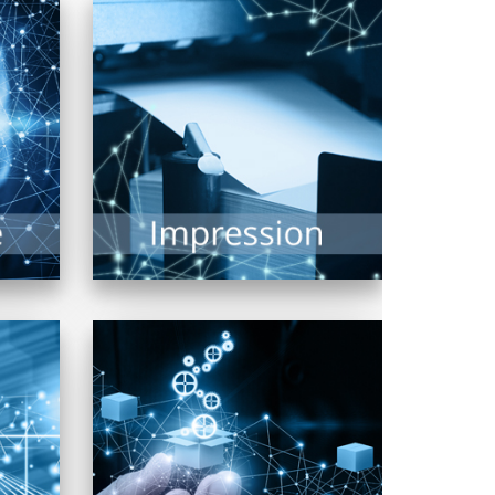
Impression de documents,
s
photos, plans grands formats,
e de
l’imprimante est indissociable
Il est
d’un système informatique. De
nombreuses technologies...
EN SAVOIR PLUS
tenus
En confiant aux revendeurs
e
membres de FRP2i le
ou
déploiement, l’administration
ives,
et la supervision de systèmes
...
réseaux,...