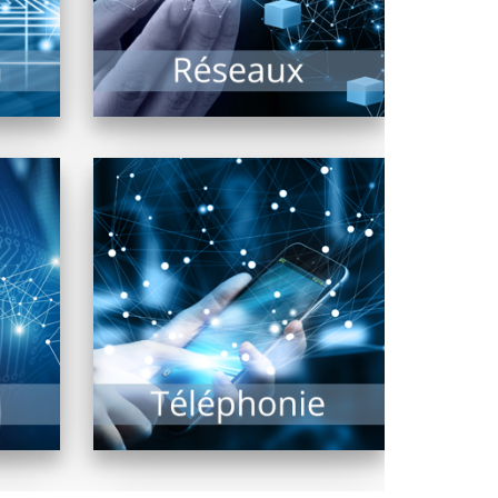
EN SAVOIR PLUS
stème
La téléphonie est en
révolution depuis quelques
curité
années et les améliorations
es...
majeures sont à venir !...
EN SAVOIR PLUS