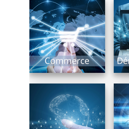
L
Un équipement fonctionnel
d
est la garantie d’un commerce
n
optimisé : Il comprend
l’ensemble des systèmes
d’encaissement,...
EN SAVOIR PLUS
Navigateurs, moteurs de
recherche, matériel de
répo
connexion… Internet est un
est
vaste univers ou matériels et
logiciels...