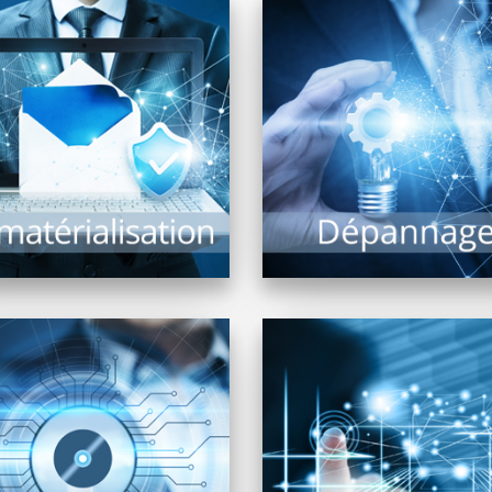
a dématérialisation de
ocuments présente de
Malgré les évolution
ombreux avantages et
technologiques, le risqu
intérêts : Recherche
panne ne peut être exclu. 
documentaire rapide,
alors précieux...
archivage, limitation...
EN SAVOIR PLUS
EN SAVOIR PLUS
Pour la diffusion de con
Trouver « LE » logiciel
multimédia, affichag
ndant à un besoin précis
dynamique intérieur 
 une tâche complexe tant
extérieur, bornes interact
il...
vidéo projection, écrans