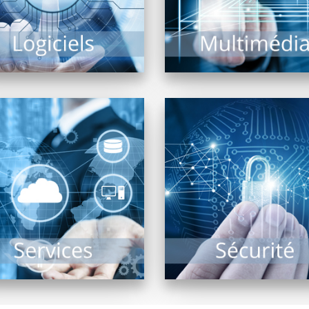
EN SAVOIR PLUS
EN SAVOIR PLUS
Sauvegarde, Sécurité,
tions Cloud, Infogérance,
Etudier la fiabilité du sy
Assistance, PRA, Saas,
d’informations d’une
éponses aux appels au
entreprise, assurer sa sé
urs… l’informatique n’est
d’accès sont les missions d
plus...
EN SAVOIR PLUS
EN SAVOIR PLUS