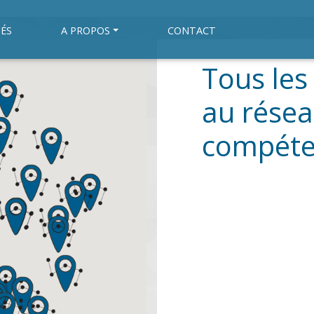
ÉS
A PROPOS
CONTACT
Tous les
au résea
compéte