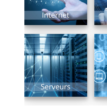
EN SAVOIR PLUS
Collectivités, TPE, PME, ou de
Solu
taille plus conséquente, le(s)
serveur(s) reste(nt) dans tous
r
les cas le...
seco
EN SAVOIR PLUS