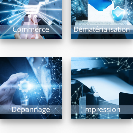
commerce optimisé : Il
et intérêts : Recherche
comprend l’ensemble
documentaire rapide,
des systèmes
archivage, limitation...
d’encaissement,...
EN SAVOIR PLUS
EN SAVOIR PLUS
Impression de
documents, photos,
Malgré les évolutions
plans grands formats,
technologiques, le
l’imprimante est
risque de panne ne
indissociable d’un
peut être exclu. Il est
système informatique.
alors précieux...
De nombreuses
technologies...
EN SAVOIR PLUS
EN SAVOIR PLUS