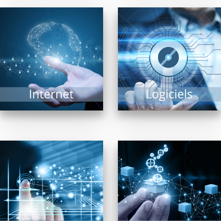
Navigateurs, moteurs
Trouver « LE » logiciel
de recherche, matériel
répondant à un besoin
de connexion… Internet
précis est une tâche
est un vaste univers ou
complexe tant il...
matériels et logiciels...
EN SAVOIR PLUS
EN SAVOIR PLUS
Pour la diffusion de
En confiant aux
contenus multimédia,
revendeurs membres
affichage dynamique
de FRP2i le
intérieur ou extérieur,
déploiement,
bornes interactives,
l’administration et la
vidéo projection,
supervision de
écrans...
systèmes réseaux,...