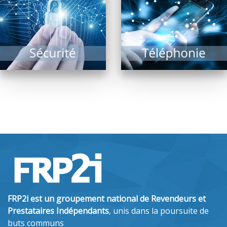
assurer sa sécurité
améliorations
d’accès sont les
majeures sont à venir
missions des...
!...
EN SAVOIR PLUS
EN SAVOIR PLUS
FRP2i est un groupement national de Revendeurs et
Prestataires Indépendants
, unis dans la poursuite de
buts communs