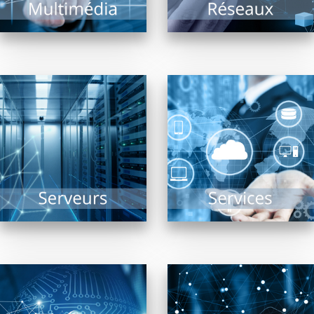
EN SAVOIR PLUS
EN SAVOIR PLUS
Sauvegarde, Sécurité,
Solutions Cloud,
Collectivités, TPE, PME,
Infogérance,
ou de taille plus
Assistance, PRA, Saas,
conséquente, le(s)
réponses aux appels
serveur(s) reste(nt)
au secours…
dans tous les cas le...
l’informatique n’est
plus...
EN SAVOIR PLUS
EN SAVOIR PLUS
Etudier la fiabilité du
La téléphonie est en
système d’informations
révolution depuis
d’une entreprise,
quelques années et les