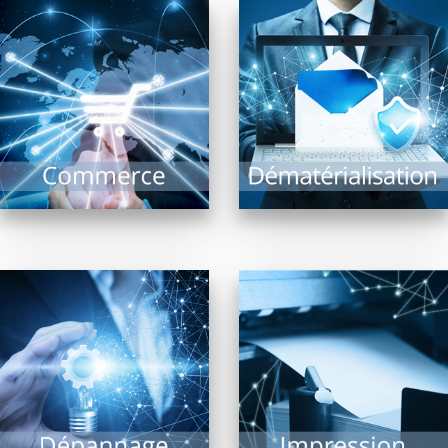
Un équipement
La dématérialisation de
fonctionnel est la
documents présente de
garantie d’un
nombreux avantages
commerce optimisé : Il
et intérêts : Recherche
comprend l’ensemble
documentaire rapide,
des systèmes
archivage, limitation...
d’encaissement,...
EN SAVOIR PLUS
EN SAVOIR PLUS
Impression de
documents, photos,
Malgré les évolutions
plans grands formats,
technologiques, le
l’imprimante est
risque de panne ne
indissociable d’un
peut être exclu. Il est
système informatique.
alors précieux...
De nombreuses
technologies...
EN SAVOIR PLUS