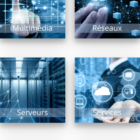
bornes interactives,
l’administration et la
vidéo projection,
supervision de
écrans...
systèmes réseaux,...
EN SAVOIR PLUS
EN SAVOIR PLUS
Sauvegarde, Sécurité,
Solutions Cloud,
Collectivités, TPE, PME,
Infogérance,
ou de taille plus
Assistance, PRA, Saas,
conséquente, le(s)
réponses aux appels
serveur(s) reste(nt)
au secours…
dans tous les cas le...
l’informatique n’est
plus...
EN SAVOIR PLUS
EN SAVOIR PLUS