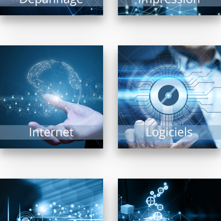
EN SAVOIR PLUS
Navigateurs, moteurs
Trouver « LE » logiciel
de recherche, matériel
répondant à un besoin
de connexion… Internet
précis est une tâche
est un vaste univers ou
complexe tant il...
matériels et logiciels...
EN SAVOIR PLUS
EN SAVOIR PLUS
Pour la diffusion de
En confiant aux
contenus multimédia,
revendeurs membres
affichage dynamique
de FRP2i le
intérieur ou extérieur,
déploiement,