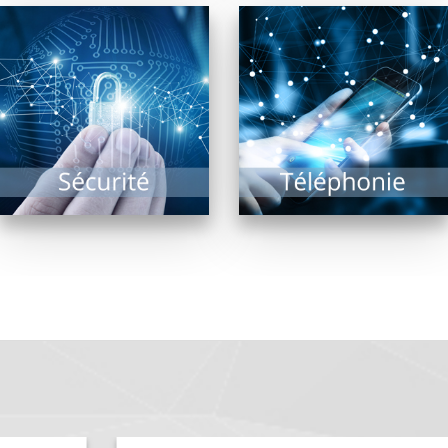
Etudier la fiabilité du
La téléphonie est en
système d’informations
révolution depuis
d’une entreprise,
quelques années et les
assurer sa sécurité
améliorations
d’accès sont les
majeures sont à venir
missions des...
!...
EN SAVOIR PLUS
EN SAVOIR PLUS