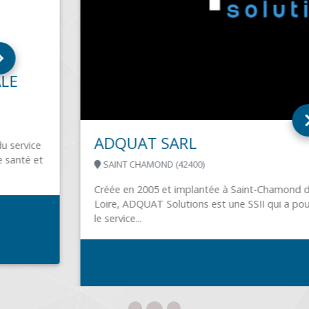
ADQUAT SARL
SAINT CHAMOND (42400)
Créée en 2005 et implantée à Saint-Chamond dans la
Loire, ADQUAT Solutions est une SSII qui a pour métier
le service...