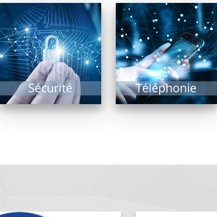
Etudier la fiabilité du
La téléphonie est en
système d’informations
révolution depuis
d’une entreprise,
quelques années et les
assurer sa sécurité
améliorations
d’accès sont les
majeures sont à venir
missions des...
!...
EN SAVOIR PLUS
EN SAVOIR PLUS