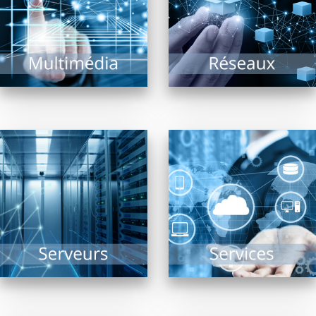
bornes interactives,
l’administration et la
vidéo projection,
supervision de
écrans...
systèmes réseaux,...
EN SAVOIR PLUS
EN SAVOIR PLUS
Sauvegarde, Sécurité,
Solutions Cloud,
Collectivités, TPE, PME,
Infogérance,
ou de taille plus
Assistance, PRA, Saas,
conséquente, le(s)
réponses aux appels
serveur(s) reste(nt)
au secours…
dans tous les cas le...
l’informatique n’est
plus...
EN SAVOIR PLUS
EN SAVOIR PLUS