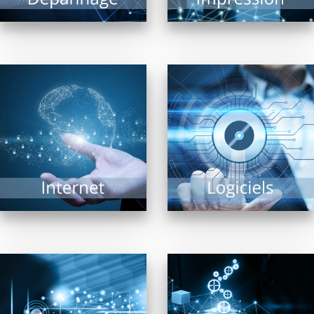
EN SAVOIR PLUS
Navigateurs, moteurs
Trouver « LE » logiciel
de recherche, matériel
répondant à un besoin
de connexion… Internet
précis est une tâche
est un vaste univers ou
complexe tant il...
matériels et logiciels...
EN SAVOIR PLUS
EN SAVOIR PLUS
Pour la diffusion de
En confiant aux
contenus multimédia,
revendeurs membres
affichage dynamique
de FRP2i le
intérieur ou extérieur,
déploiement,