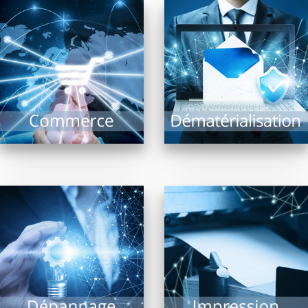
Un équipement
La dématérialisation de
fonctionnel est la
documents présente de
garantie d’un
nombreux avantages
commerce optimisé : Il
et intérêts : Recherche
comprend l’ensemble
documentaire rapide,
des systèmes
archivage, limitation...
d’encaissement,...
EN SAVOIR PLUS
EN SAVOIR PLUS
Impression de
documents, photos,
Malgré les évolutions
plans grands formats,
technologiques, le
l’imprimante est
risque de panne ne
indissociable d’un
peut être exclu. Il est
système informatique.
alors précieux...
De nombreuses
technologies...
EN SAVOIR PLUS